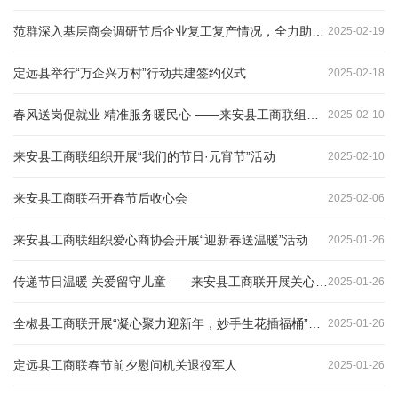
范群深入基层商会调研节后企业复工复产情况，全力助推 “开门红”
2025
-
02
-
19
定远县举行“万企兴万村”行动共建签约仪式
2025
-
02
-
18
春风送岗促就业 精准服务暖民心 ——来安县工商联组织会员企业参加人才招聘会
2025
-
02
-
10
来安县工商联组织开展“我们的节日·元宵节”活动
2025
-
02
-
10
来安县工商联召开春节后收心会
2025
-
02
-
06
来安县工商联组织爱心商协会开展“迎新春送温暖”活动
2025
-
01
-
26
传递节日温暖 关爱留守儿童——来安县工商联开展关心慰问活动
2025
-
01
-
26
全椒县工商联开展“凝心聚力迎新年，妙手生花插福桶”活动
2025
-
01
-
26
定远县工商联春节前夕慰问机关退役军人
2025
-
01
-
26