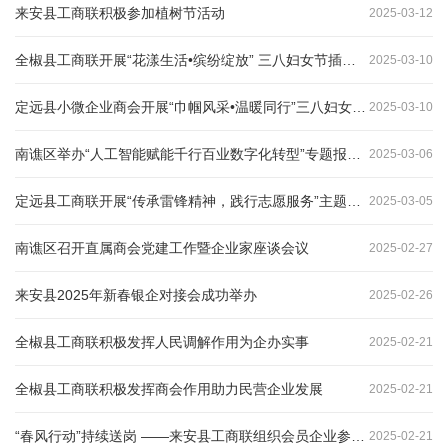
来安县工商联积极参加植树节活动
2025
-
03
-
12
全椒县工商联开展“花漾生活•缤纷绽放” 三八妇女节插花活动
2025
-
03
-
10
定远县小微企业商会开展“巾帼风采•温暖同行”三八妇女节活动
2025
-
03
-
10
南谯区举办“人工智能赋能千行百业数字化转型”专题报告会
2025
-
03
-
06
定远县工商联开展“传承雷锋精神，践行志愿服务”主题活动
2025
-
03
-
05
南谯区召开直属商会党建工作暨企业家座谈会议
2025
-
02
-
27
来安县2025年新春银企对接会成功举办
2025
-
02
-
26
全椒县工商联积极发挥人民调解作用为企办实事
2025
-
02
-
21
全椒县工商联积极发挥商会作用助力民营企业发展
2025
-
02
-
21
“春风行动”持续送岗 ——来安县工商联组织会员企业参加新安镇专场人才招聘会
2025
-
02
-
21